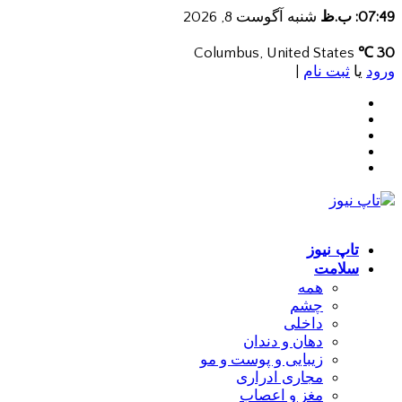
07:49: ب.ظ
شنبه آگوست 8, 2026
Columbus, United States
30 ℃
ورود
یا
ثبت نام
|
تاپ نیوز
سلامت
همه
چشم
داخلی
دهان و دندان
زیبایی و پوست و مو
مجاری ادراری
مغز و اعصاب