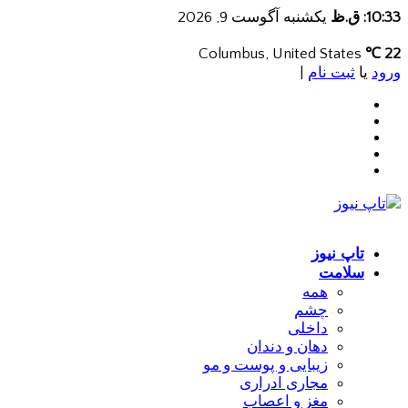
10:33: ق.ظ
یکشنبه آگوست 9, 2026
Columbus, United States
22 ℃
ورود
یا
ثبت نام
|
تاپ نیوز
سلامت
همه
چشم
داخلی
دهان و دندان
زیبایی و پوست و مو
مجاری ادراری
مغز و اعصاب