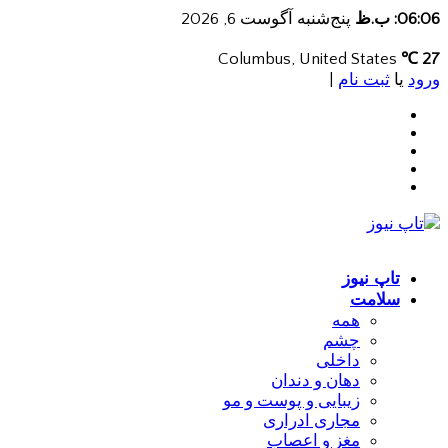
06:06: ب.ظ
پنج‌شنبه آگوست 6, 2026
Columbus, United States
27 ℃
ورود
یا
ثبت نام
|
تاپ نیوز
سلامت
همه
چشم
داخلی
دهان و دندان
زیبایی و پوست و مو
مجاری ادراری
مغز و اعصاب