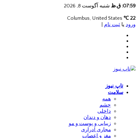
07:59: ق.ظ
شنبه آگوست 8, 2026
Columbus, United States
22 ℃
ورود
یا
ثبت نام
|
تاپ نیوز
سلامت
همه
چشم
داخلی
دهان و دندان
زیبایی و پوست و مو
مجاری ادراری
مغز و اعصاب