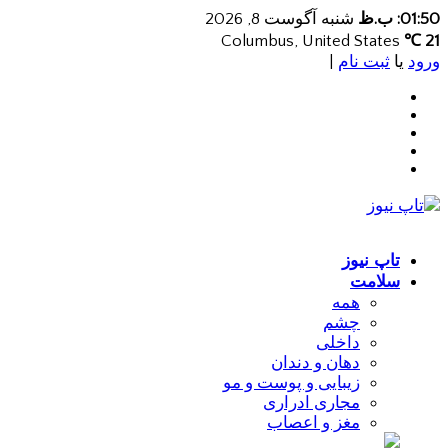
01:50: ب.ظ
شنبه آگوست 8, 2026
Columbus, United States
21 ℃
ورود
یا
ثبت نام
|
تاپ نیوز
سلامت
همه
چشم
داخلی
دهان و دندان
زیبایی و پوست و مو
مجاری ادراری
مغز و اعصاب