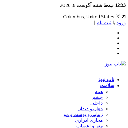
12:33: ب.ظ
شنبه آگوست 8, 2026
Columbus, United States
21 ℃
ورود
یا
ثبت نام
|
تاپ نیوز
سلامت
همه
چشم
داخلی
دهان و دندان
زیبایی و پوست و مو
مجاری ادراری
مغز و اعصاب