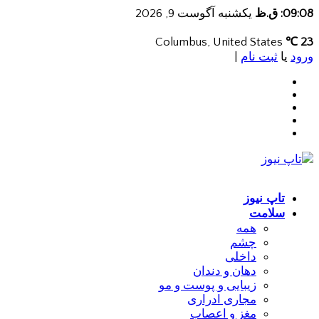
09:08: ق.ظ
یکشنبه آگوست 9, 2026
Columbus, United States
23 ℃
ورود
یا
ثبت نام
|
تاپ نیوز
سلامت
همه
چشم
داخلی
دهان و دندان
زیبایی و پوست و مو
مجاری ادراری
مغز و اعصاب