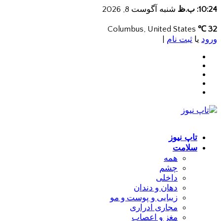
10:24: ب.ظ
شنبه آگوست 8, 2026
Columbus, United States
32 ℃
ورود
یا
ثبت نام
|
تاپ نیوز
سلامت
همه
چشم
داخلی
دهان و دندان
زیبایی و پوست و مو
مجاری ادراری
مغز و اعصاب