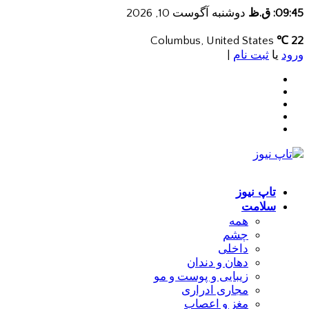
09:45: ق.ظ
دوشنبه آگوست 10, 2026
Columbus, United States
22 ℃
ورود
یا
ثبت نام
|
تاپ نیوز
سلامت
همه
چشم
داخلی
دهان و دندان
زیبایی و پوست و مو
مجاری ادراری
مغز و اعصاب