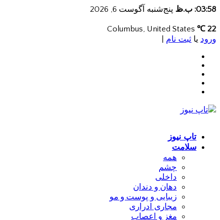
03:58: ب.ظ
پنج‌شنبه آگوست 6, 2026
Columbus, United States
22 ℃
ورود
یا
ثبت نام
|
تاپ نیوز
سلامت
همه
چشم
داخلی
دهان و دندان
زیبایی و پوست و مو
مجاری ادراری
مغز و اعصاب