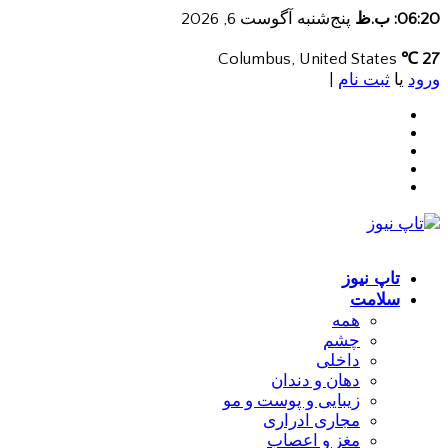
06:20: ب.ظ
پنج‌شنبه آگوست 6, 2026
Columbus, United States
27 ℃
ورود
یا
ثبت نام
|
تاپ نیوز
سلامت
همه
چشم
داخلی
دهان و دندان
زیبایی و پوست و مو
مجاری ادراری
مغز و اعصاب