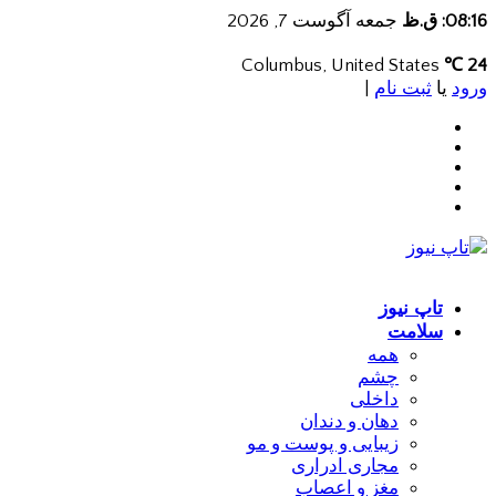
08:16: ق.ظ
جمعه آگوست 7, 2026
Columbus, United States
24 ℃
ورود
یا
ثبت نام
|
تاپ نیوز
سلامت
همه
چشم
داخلی
دهان و دندان
زیبایی و پوست و مو
مجاری ادراری
مغز و اعصاب