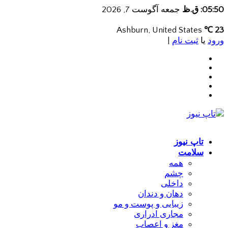
05:50: ق.ظ
جمعه آگوست 7, 2026
Ashburn, United States
23 ℃
ورود
یا
ثبت نام
|
تاپ نیوز
سلامت
همه
چشم
داخلی
دهان و دندان
زیبایی و پوست و مو
مجاری ادراری
مغز و اعصاب