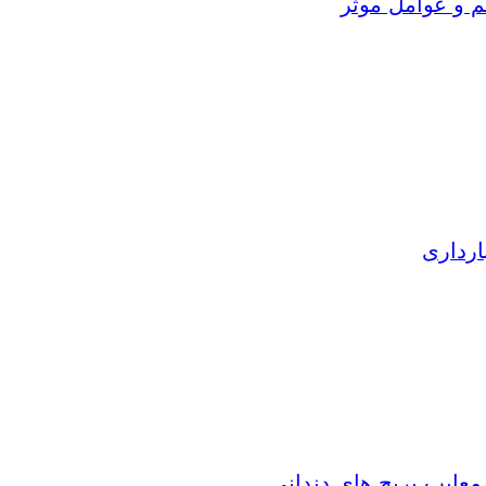
م و عوامل موثر
ارداری
 معایب بریج های دندانی