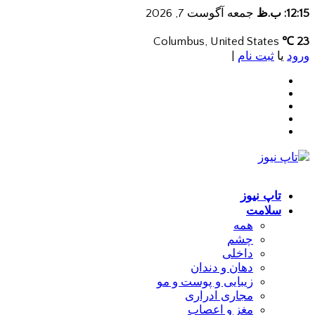
12:15: ب.ظ
جمعه آگوست 7, 2026
Columbus, United States
23 ℃
ورود
یا
ثبت نام
|
تاپ نیوز
سلامت
همه
چشم
داخلی
دهان و دندان
زیبایی و پوست و مو
مجاری ادراری
مغز و اعصاب