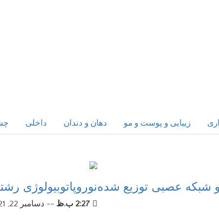
ری
زیبایی و پوست و مو
دهان و دندان
داخلی
چش
و شبکه عصبی توزیع شده
نوروپاتوبیولوژی ر
2:27 ب.ظ
--
دسامبر 22, 2021