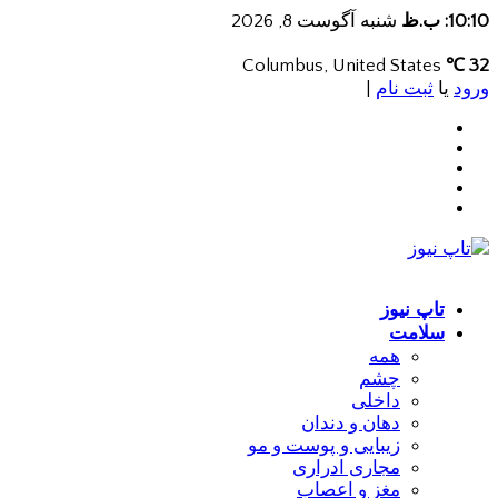
10:10: ب.ظ
شنبه آگوست 8, 2026
Columbus, United States
32 ℃
ورود
یا
ثبت نام
|
تاپ نیوز
سلامت
همه
چشم
داخلی
دهان و دندان
زیبایی و پوست و مو
مجاری ادراری
مغز و اعصاب