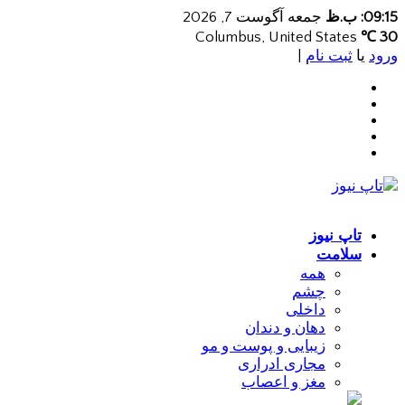
09:15: ب.ظ
جمعه آگوست 7, 2026
Columbus, United States
30 ℃
ورود
یا
ثبت نام
|
تاپ نیوز
سلامت
همه
چشم
داخلی
دهان و دندان
زیبایی و پوست و مو
مجاری ادراری
مغز و اعصاب