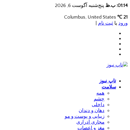
01:14: ب.ظ
پنج‌شنبه آگوست 6, 2026
Columbus, United States
21 ℃
ورود
یا
ثبت نام
|
تاپ نیوز
سلامت
همه
چشم
داخلی
دهان و دندان
زیبایی و پوست و مو
مجاری ادراری
مغز و اعصاب