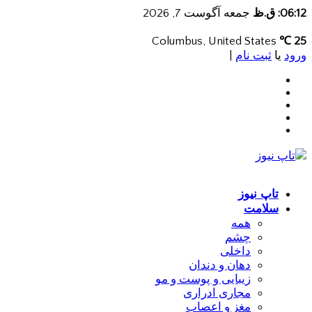
06:12: ق.ظ
جمعه آگوست 7, 2026
Columbus, United States
25 ℃
ورود
یا
ثبت نام
|
تاپ نیوز
سلامت
همه
چشم
داخلی
دهان و دندان
زیبایی و پوست و مو
مجاری ادراری
مغز و اعصاب