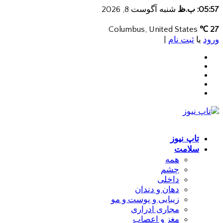
05:57: ب.ظ
شنبه آگوست 8, 2026
Columbus, United States
27 ℃
ورود
یا
ثبت نام
|
تاپ نیوز
سلامت
همه
چشم
داخلی
دهان و دندان
زیبایی و پوست و مو
مجاری ادراری
مغز و اعصاب