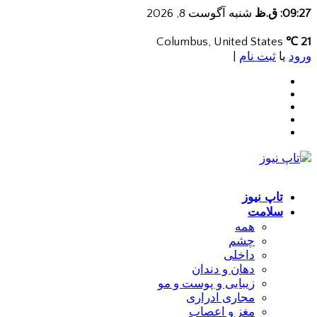
09:27: ق.ظ
شنبه آگوست 8, 2026
Columbus, United States
21 ℃
ورود
یا
ثبت نام
|
تاپ نیوز
سلامت
همه
چشم
داخلی
دهان و دندان
زیبایی و پوست و مو
مجاری ادراری
مغز و اعصاب