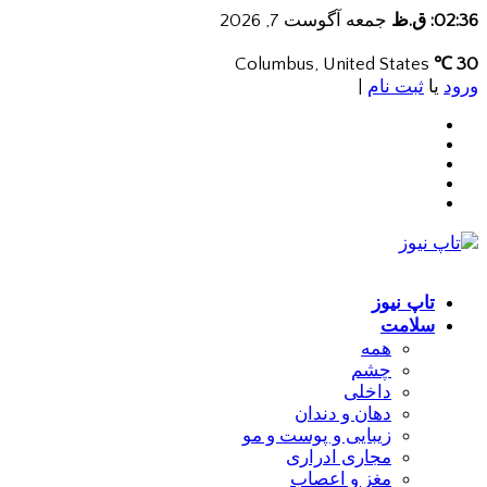
02:36: ق.ظ
جمعه آگوست 7, 2026
Columbus, United States
30 ℃
ورود
یا
ثبت نام
|
تاپ نیوز
سلامت
همه
چشم
داخلی
دهان و دندان
زیبایی و پوست و مو
مجاری ادراری
مغز و اعصاب