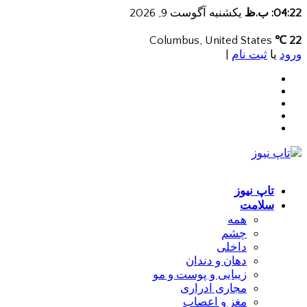
04:22: ب.ظ
یکشنبه آگوست 9, 2026
Columbus, United States
22 ℃
ورود
یا
ثبت نام
|
تاپ نیوز
سلامت
همه
چشم
داخلی
دهان و دندان
زیبایی و پوست و مو
مجاری ادراری
مغز و اعصاب