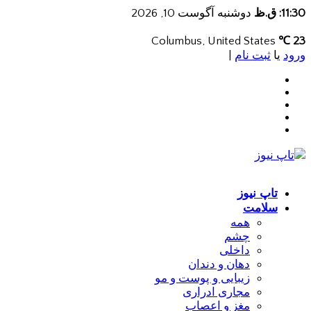
11:30: ق.ظ
دوشنبه آگوست 10, 2026
Columbus, United States
23 ℃
ورود
یا
ثبت نام
|
تاپ نیوز
سلامت
همه
چشم
داخلی
دهان و دندان
زیبایی و پوست و مو
مجاری ادراری
مغز و اعصاب