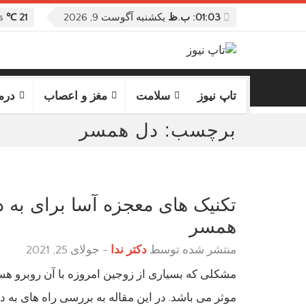
01:03: ب.ظ
یکشنبه آگوست 9, 2026
21 ℃
Columbus, United States
تاپ نیوز
سلامت
مغز و اعصاب
درم
برچسب:
دل همسر
تکنیک های معجزه آسا برای به
همسر
منتشر شده توسط
دکتر ندا
-
جولای 25, 2021
مشکلی که بسیاری از زوجین امروزه با آن روبرو هستن
موثر می باشد. در این مقاله به بررسی راه های به