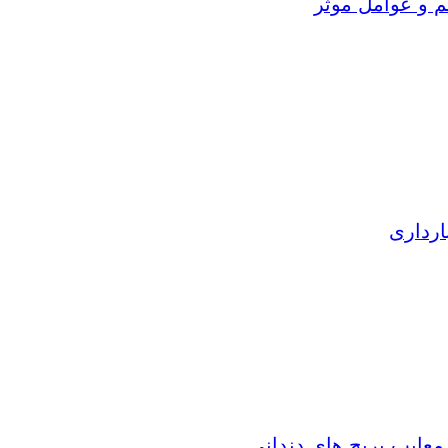
م و عوامل موثر
ارداری
 معایب بریج های دندانی