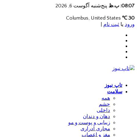
08:07: ب.ظ
پنج‌شنبه آگوست 6, 2026
Columbus, United States
30 ℃
ورود
یا
ثبت نام
|
تاپ نیوز
سلامت
همه
چشم
داخلی
دهان و دندان
زیبایی و پوست و مو
مجاری ادراری
مغز و اعصاب