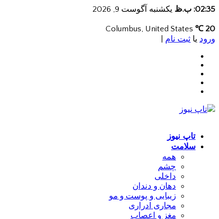
02:35: ب.ظ
یکشنبه آگوست 9, 2026
Columbus, United States
20 ℃
ورود
یا
ثبت نام
|
تاپ نیوز
سلامت
همه
چشم
داخلی
دهان و دندان
زیبایی و پوست و مو
مجاری ادراری
مغز و اعصاب