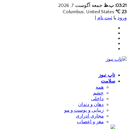
03:21: ب.ظ
جمعه آگوست 7, 2026
Columbus, United States
23 ℃
ورود
یا
ثبت نام
|
تاپ نیوز
سلامت
همه
چشم
داخلی
دهان و دندان
زیبایی و پوست و مو
مجاری ادراری
مغز و اعصاب