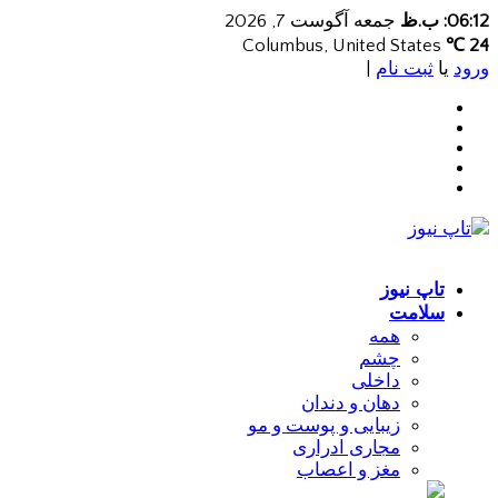
06:12: ب.ظ
جمعه آگوست 7, 2026
Columbus, United States
24 ℃
ورود
یا
ثبت نام
|
تاپ نیوز
سلامت
همه
چشم
داخلی
دهان و دندان
زیبایی و پوست و مو
مجاری ادراری
مغز و اعصاب