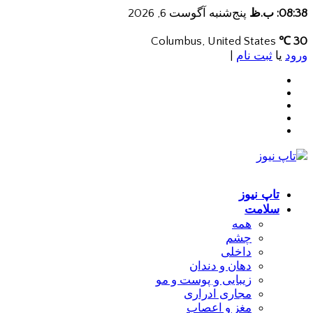
08:38: ب.ظ
پنج‌شنبه آگوست 6, 2026
Columbus, United States
30 ℃
ورود
یا
ثبت نام
|
تاپ نیوز
سلامت
همه
چشم
داخلی
دهان و دندان
زیبایی و پوست و مو
مجاری ادراری
مغز و اعصاب