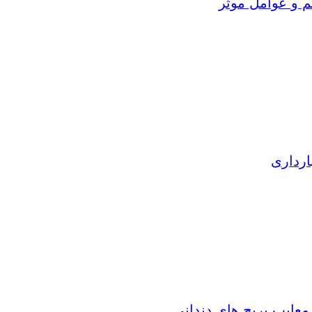
م و عوامل موثر
ارداری
 معایب بریج های دندانی