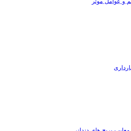
م و عوامل موثر
ارداری
 معایب بریج های دندانی