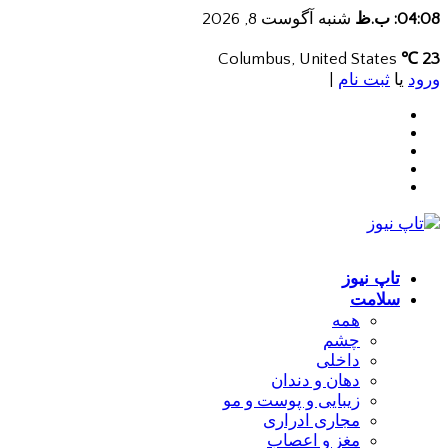
04:08: ب.ظ
شنبه آگوست 8, 2026
Columbus, United States
23 ℃
ورود
یا
ثبت نام
|
تاپ نیوز
سلامت
همه
چشم
داخلی
دهان و دندان
زیبایی و پوست و مو
مجاری ادراری
مغز و اعصاب