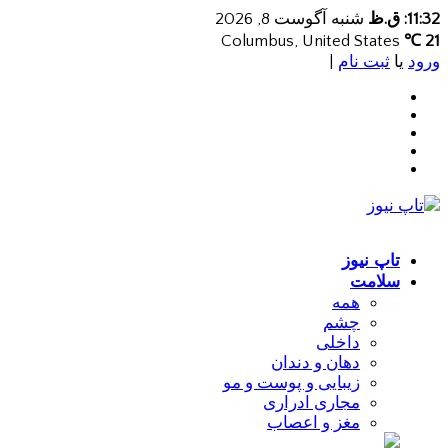
11:32: ق.ظ
شنبه آگوست 8, 2026
Columbus, United States
21 ℃
ورود
یا
ثبت نام
|
تاپ نیوز
سلامت
همه
چشم
داخلی
دهان و دندان
زیبایی و پوست و مو
مجاری ادراری
مغز و اعصاب