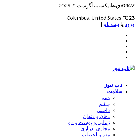
09:27: ق.ظ
یکشنبه آگوست 9, 2026
Columbus, United States
23 ℃
ورود
یا
ثبت نام
|
تاپ نیوز
سلامت
همه
چشم
داخلی
دهان و دندان
زیبایی و پوست و مو
مجاری ادراری
مغز و اعصاب