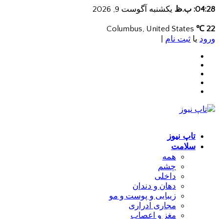
04:28: ب.ظ
یکشنبه آگوست 9, 2026
Columbus, United States
22 ℃
ورود
یا
ثبت نام
|
تاپ نیوز
سلامت
همه
چشم
داخلی
دهان و دندان
زیبایی و پوست و مو
مجاری ادراری
مغز و اعصاب