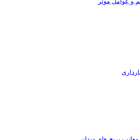
م و عوامل موثر
ارداری
 معایب بریج های دندانی