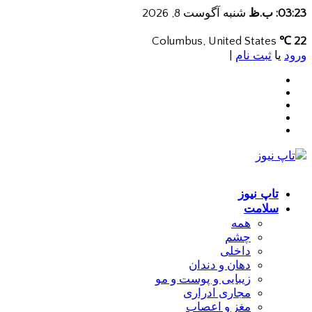
03:23: ب.ظ
شنبه آگوست 8, 2026
Columbus, United States
22 ℃
ورود
یا
ثبت نام
|
تاپ نیوز
سلامت
همه
چشم
داخلی
دهان و دندان
زیبایی و پوست و مو
مجاری ادراری
مغز و اعصاب