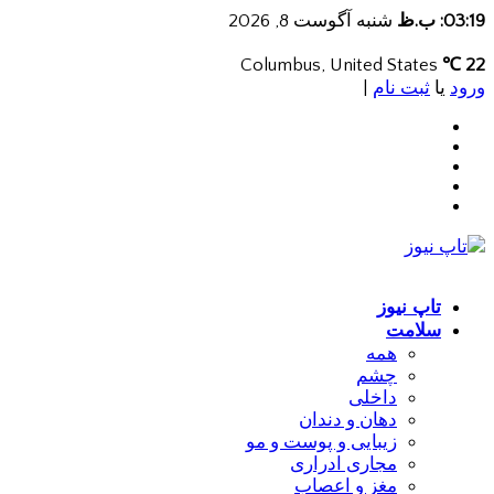
03:19: ب.ظ
شنبه آگوست 8, 2026
Columbus, United States
22 ℃
ورود
یا
ثبت نام
|
تاپ نیوز
سلامت
همه
چشم
داخلی
دهان و دندان
زیبایی و پوست و مو
مجاری ادراری
مغز و اعصاب