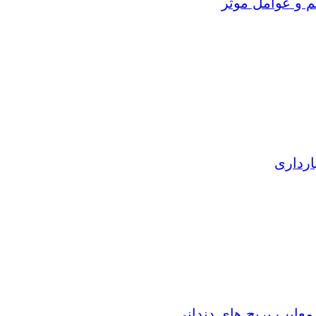
م و عوامل موثر
ارداری
 معایب بریج های دندانی