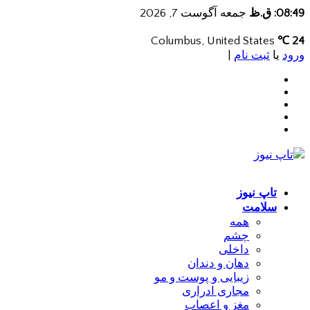
08:49: ق.ظ
جمعه آگوست 7, 2026
Columbus, United States
24 ℃
ورود
یا
ثبت نام
|
تاپ نیوز
سلامت
همه
چشم
داخلی
دهان و دندان
زیبایی و پوست و مو
مجاری ادراری
مغز و اعصاب