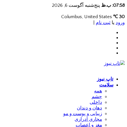
07:58: ب.ظ
پنج‌شنبه آگوست 6, 2026
Columbus, United States
30 ℃
ورود
یا
ثبت نام
|
تاپ نیوز
سلامت
همه
چشم
داخلی
دهان و دندان
زیبایی و پوست و مو
مجاری ادراری
مغز و اعصاب