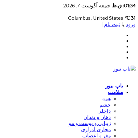
01:34: ق.ظ
جمعه آگوست 7, 2026
Columbus, United States
31 ℃
ورود
یا
ثبت نام
|
تاپ نیوز
سلامت
همه
چشم
داخلی
دهان و دندان
زیبایی و پوست و مو
مجاری ادراری
مغز و اعصاب