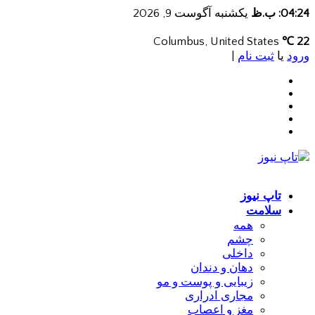
04:24: ب.ظ
یکشنبه آگوست 9, 2026
Columbus, United States
22 ℃
ورود
یا
ثبت نام
|
تاپ نیوز
سلامت
همه
چشم
داخلی
دهان و دندان
زیبایی و پوست و مو
مجاری ادراری
مغز و اعصاب