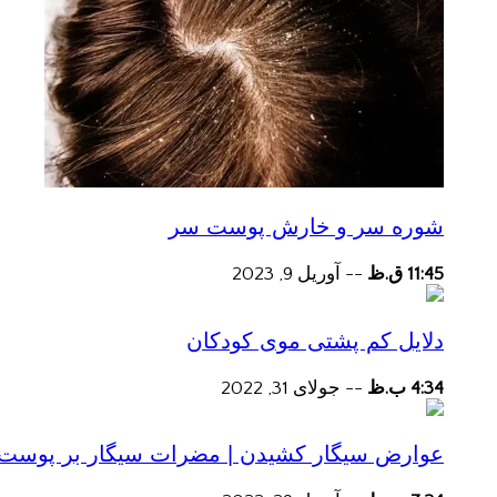
شوره سر و خارش پوست سر
11:45 ق.ظ
--
آوریل 9, 2023
دلایل کم پشتی موی کودکان
4:34 ب.ظ
--
جولای 31, 2022
عوارض سیگار کشیدن | مضرات سیگار بر پوست و 