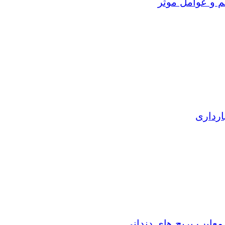
م و عوامل موثر
ارداری
 معایب بریج های دندانی