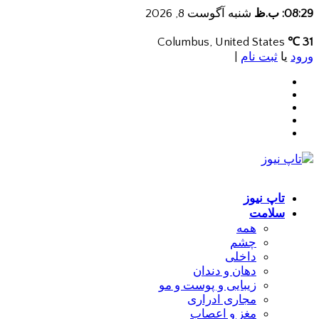
08:29: ب.ظ
شنبه آگوست 8, 2026
Columbus, United States
31 ℃
ورود
یا
ثبت نام
|
تاپ نیوز
سلامت
همه
چشم
داخلی
دهان و دندان
زیبایی و پوست و مو
مجاری ادراری
مغز و اعصاب