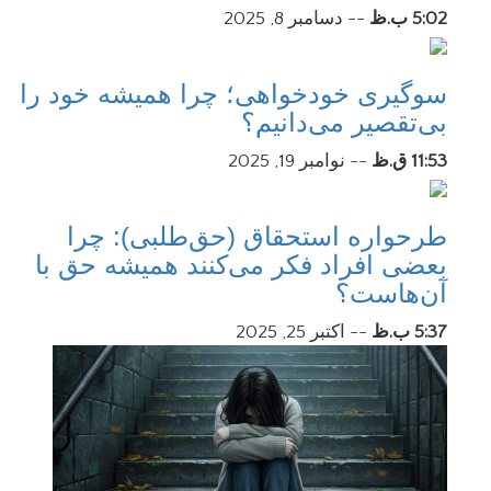
5:02 ب.ظ
--
دسامبر 8, 2025
سوگیری خودخواهی؛ چرا همیشه خود را
بی‌تقصیر می‌دانیم؟
11:53 ق.ظ
--
نوامبر 19, 2025
طرحواره استحقاق (حق‌طلبی): چرا
بعضی افراد فکر می‌کنند همیشه حق با
آن‌هاست؟
5:37 ب.ظ
--
اکتبر 25, 2025