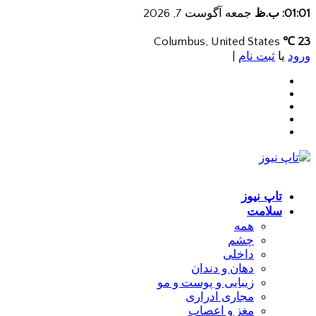
01:01: ب.ظ
جمعه آگوست 7, 2026
Columbus, United States
23 ℃
ورود
یا
ثبت نام
|
تاپ نیوز
سلامت
همه
چشم
داخلی
دهان و دندان
زیبایی و پوست و مو
مجاری ادراری
مغز و اعصاب