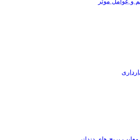
م و عوامل موثر
ارداری
 معایب بریج های دندانی