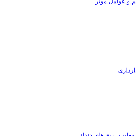
م و عوامل موثر
ارداری
 معایب بریج های دندانی