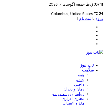
07:11: ق.ظ
جمعه آگوست 7, 2026
Columbus, United States
24 ℃
ورود
یا
ثبت نام
|
تاپ نیوز
سلامت
همه
چشم
داخلی
دهان و دندان
زیبایی و پوست و مو
مجاری ادراری
مغز و اعصاب