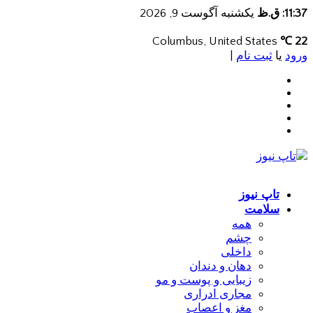
11:37: ق.ظ
یکشنبه آگوست 9, 2026
Columbus, United States
22 ℃
ورود
یا
ثبت نام
|
تاپ نیوز
سلامت
همه
چشم
داخلی
دهان و دندان
زیبایی و پوست و مو
مجاری ادراری
مغز و اعصاب