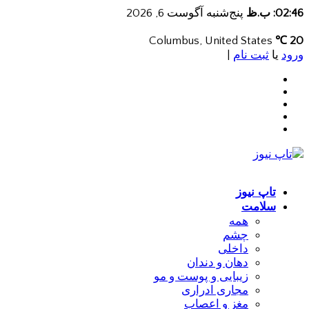
02:46: ب.ظ
پنج‌شنبه آگوست 6, 2026
Columbus, United States
20 ℃
ورود
یا
ثبت نام
|
تاپ نیوز
سلامت
همه
چشم
داخلی
دهان و دندان
زیبایی و پوست و مو
مجاری ادراری
مغز و اعصاب