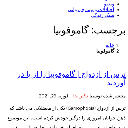
ویدیو
اختلالات و بیماری روانی
سبک زندگی
برچسب:
گاموفوبیا
خانه
گاموفوبیا
ترس از ازدواج | گاموفوبیا را از پا در
آوردید
منتشر شده توسط
دکتر ندا
-
فوریه 23, 2021
ترس از ازدواج (Gamophobia) یکی از معضلاتی می باشد که
ذهن جوانان امروزی را درگیر خودش کرده است، این موضوع
در سطح وسیع تر بر روی افراد، خانواده و جامعه تاثیر منفی می