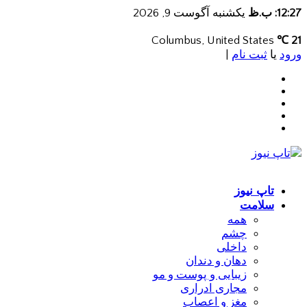
12:27: ب.ظ
یکشنبه آگوست 9, 2026
Columbus, United States
21 ℃
ورود
یا
ثبت نام
|
تاپ نیوز
سلامت
همه
چشم
داخلی
دهان و دندان
زیبایی و پوست و مو
مجاری ادراری
مغز و اعصاب