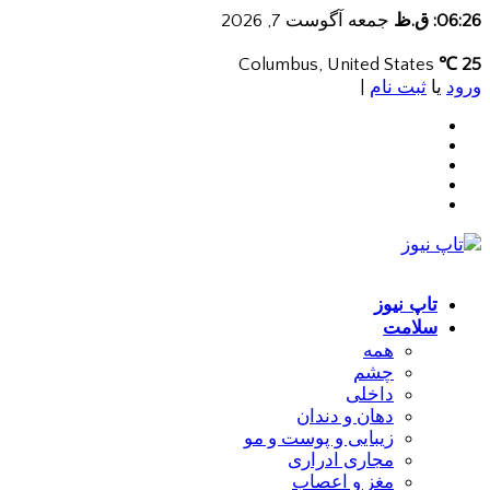
06:26: ق.ظ
جمعه آگوست 7, 2026
Columbus, United States
25 ℃
ورود
یا
ثبت نام
|
تاپ نیوز
سلامت
همه
چشم
داخلی
دهان و دندان
زیبایی و پوست و مو
مجاری ادراری
مغز و اعصاب