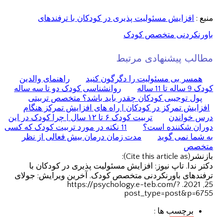
منبع :
افزایش مسئولیت پذیری در کودکان با ترفندهای
باورنکردنی متخصص کودک
مطالب پیشنهادی مرتبط
همسر بی مسئولیت را دگرگون کنید
راهنمای والدین
کودک 9 ساله تا 11 ساله
روانشناسی کودک دو تا سه ساله
پول توجیبی کودکان چقدر باید باشد؟ متخصص تربیتی
افزایش تمرکز در کودکان | راه های افزایش تمرکز هنگام
درس خواندن
تربیت کودک ۶ تا ۱۲ سال | چرا کودک در این
دوران شکننده است؟
11 نکته در مورد تربیت کودک که کسی
به شما نمی گوید
مدت زمان درمان بیش فعالی از نظر
متخصص
بازنشر(Cite this article as):
دکتر ندا. تاپ نیوز: افزایش مسئولیت پذیری در کودکان با
ترفندهای باورنکردنی متخصص کودک. آخرین ویرایش: جولای
25, 2021. https://psychology.e-teb.com/?
post_type=post&p=6755
برچسب ها :