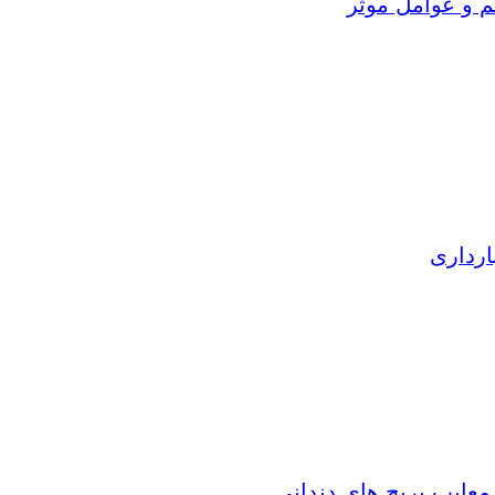
م و عوامل موثر
ارداری
 معایب بریج های دندانی