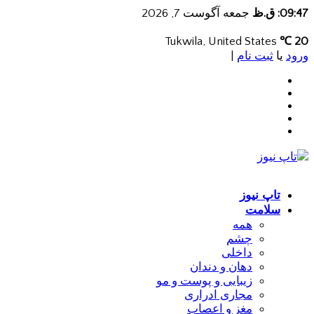
09:47: ق.ظ
جمعه آگوست 7, 2026
Tukwila, United States
20 ℃
ورود
یا
ثبت نام
|
تاپ نیوز
سلامت
همه
چشم
داخلی
دهان و دندان
زیبایی و پوست و مو
مجاری ادراری
مغز و اعصاب