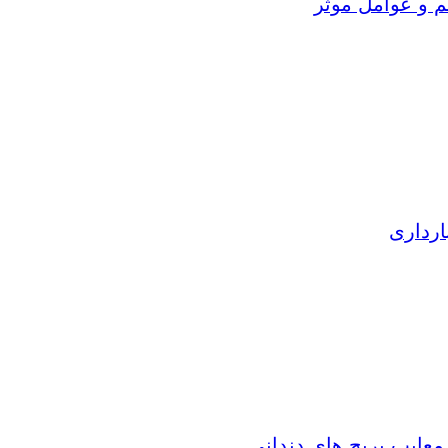
م و عوامل موثر
ارداری
 معایب بریج های دندانی