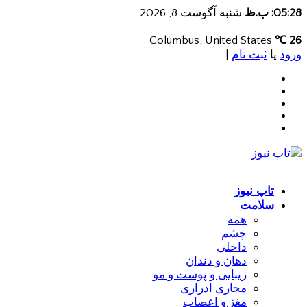
05:28: ب.ظ
شنبه آگوست 8, 2026
Columbus, United States
26 ℃
ورود
یا
ثبت نام
|
تاپ نیوز
سلامت
همه
چشم
داخلی
دهان و دندان
زیبایی و پوست و مو
مجاری ادراری
مغز و اعصاب